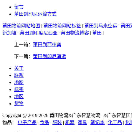
留言
莆田到印尼运输方式
莆田物流网站地图
|
莆田物流网站标签
|
莆田到马来空运
|
莆田
新加坡
|
莆田到印度尼西亚
|
莆田物流博客
|
莆田
|
上一篇：
莆田到菲律宾
下一篇：
莆田到印尼海运
关于
联系
地图
标签
地区
货物
Copyright @ 2019-2026 莆田物流&广东智慧物流 | &广东智
物品：
电子产品
|
食品
|
服装
|
机器
|
家具
|
笔记本
|
化工品
|
化