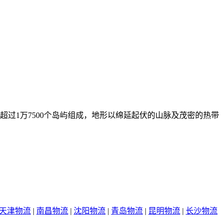
过1万7500个岛屿组成，地形以绵延起伏的山脉及茂密的热带
天津物流
|
南昌物流
|
沈阳物流
|
青岛物流
|
昆明物流
|
长沙物流