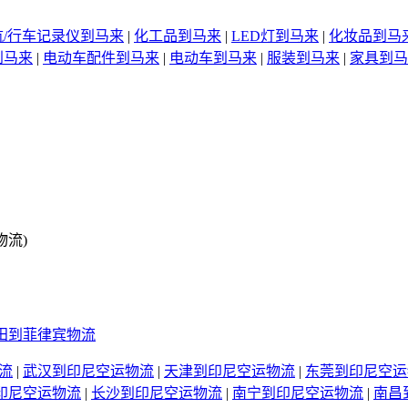
航/行车记录仪到马来
|
化工品到马来
|
LED灯到马来
|
化妆品到马
到马来
|
电动车配件到马来
|
电动车到马来
|
服装到马来
|
家具到马
物流)
田到菲律宾物流
流
|
武汉到印尼空运物流
|
天津到印尼空运物流
|
东莞到印尼空运
印尼空运物流
|
长沙到印尼空运物流
|
南宁到印尼空运物流
|
南昌