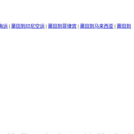
海运
|
莆田到印尼空运
|
莆田到菲律宾
|
莆田到马来西亚
|
莆田到