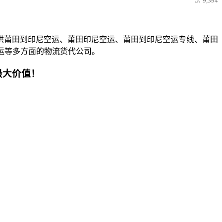
9,394
供莆田到印尼空运、莆田印尼空运、莆田到印尼空运专线、莆田
运等多方面的物流货代公司。
最大价值！