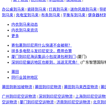
办公桌到马来
|
瓷砖到马来
|
灯具到马来
|
迷你风扇到马来
|
导
到马来
|
充电宝到马来
|
布条到马来
|
平衡车到马来
|
健身器材
内衣到马来动态
内衣到马来资讯
更多
寄包裹到印尼用什么快递不会被税？
拼多多电熨斗发印尼安汶，费用合算
厦门到印尼海运集运小包双清包税到门
(厦门)
深圳印尼偏远地区也能到，派送无死角！
(广东智慧国际
莆田
同行业其他地区
莆田到新加坡物流
|
莆田到印尼物流
|
莆田到马来西亚物流
|
莆
广州到印尼空运物流
|
深圳到印尼空运物流
|
上海到印尼空运物
空运物流
|
厦门到印尼空运物流
|
济南到印尼空运物流
|
北京到