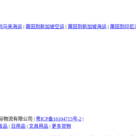
到马来海运
|
莆田到新加坡空运
|
莆田到新加坡海运
|
莆田到印尼
慧国际物流有限公司 |
粤ICP备16104715号-2
|
妆品
|
日用品
|
文具用品
|
更多货物