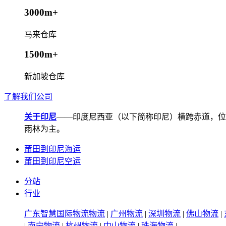
3000m+
马来仓库
1500m+
新加坡仓库
了解我们公司
关于印尼
——印度尼西亚（以下简称印尼）横跨赤道，位
雨林为主。
莆田到印尼海运
莆田到印尼空运
分站
行业
广东智慧国际物流物流
|
广州物流
|
深圳物流
|
佛山物流
|
|
南宁物流
|
杭州物流
|
中山物流
|
珠海物流
|